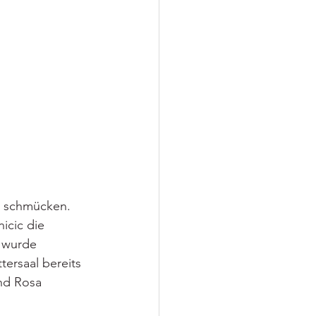
u schmücken. 
icic die 
 wurde 
ersaal bereits 
nd Rosa 