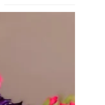
Romantische Hochzeit im Hotel Seeburg Luzern
mit floraler Kirchendekoration, Hochzeitsfloristik,
Blumenwand, Audio Gästebuch und eleganter
Tischdekoration.