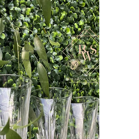
Messe, Eye-
Catcher
Babyshower
Corporate
Event
Dekoration
Hochzeitsfloristik
Weihnachtsdekoration