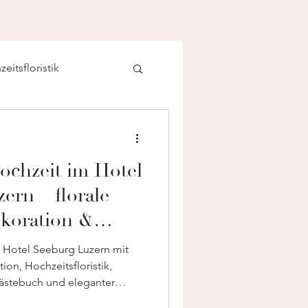
eitsfloristik
ochzeit im Hotel
ern – florale
koration &
istik aus einer
 Hotel Seeburg Luzern mit
and
ion, Hochzeitsfloristik,
stebuch und eleganter
koration.