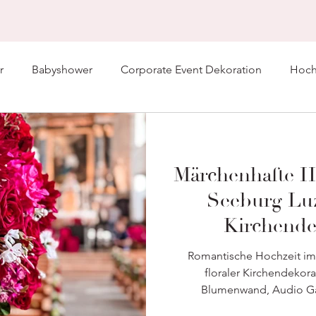
r
Babyshower
Corporate Event Dekoration
Hochz
Märchenhafte H
Seeburg Luz
Kirchende
Hochzeitsflor
Romantische Hochzeit im
H
floraler Kirchendekorat
Blumenwand, Audio Gä
Tischde