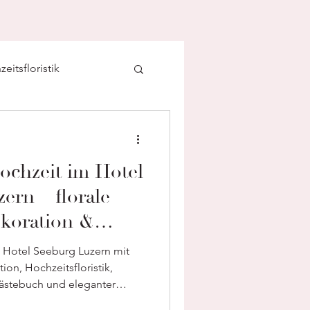
eitsfloristik
ochzeit im Hotel
ern – florale
koration &
istik aus einer
 Hotel Seeburg Luzern mit
and
ion, Hochzeitsfloristik,
stebuch und eleganter
koration.