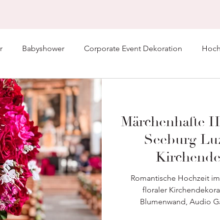
r
Babyshower
Corporate Event Dekoration
Hochz
Märchenhafte H
Seeburg Luz
Kirchende
Hochzeitsflor
Romantische Hochzeit im
H
floraler Kirchendekorat
Blumenwand, Audio Gä
Tischde