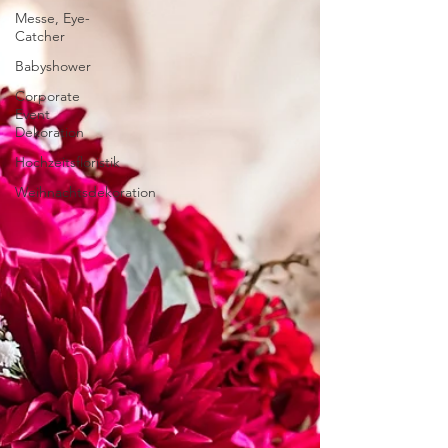
Messe, Eye-
Catcher
Babyshower
Corporate
Event
Dekoration
Hochzeitsfloristik
Weihnachtsdekoration