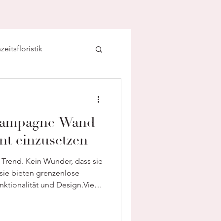
eitsfloristik
Champagne Wand
nt einzusetzen
rend. Kein Wunder, dass sie
 sie bieten grenzenlose
ktionalität und Design.Viele
erne Champagnerwände, um
unde zu begrüßen, und dies
nere Atmosphäre. Eine der