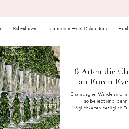
r
Babyshower
Corporate Event Dekoration
Hochz
6 Arten die 
an Euren Eve
Champagner Wände sind im T
so beliebt sind, denn
Möglichkeiten bezüglich Fun
Hochzeitspaare nutzen g
Gäste zu ihrer Cocktailst
schafft eine ungezwunge