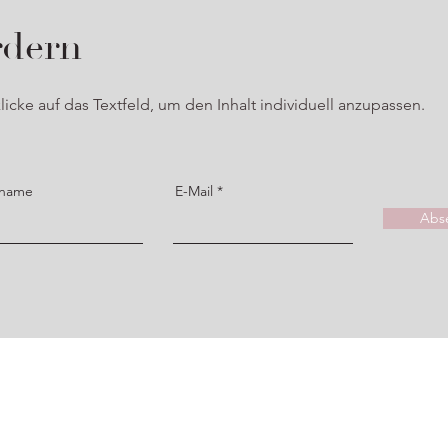
rdern
licke auf das Textfeld, um den Inhalt individuell anzupassen.
name
E-Mail
Abs