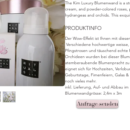
The Kim Luxury Blumenwand is a stun
cream, and powder-colored roses, pe
hydrangeas and orchids. This exquis
weddings, engagement parties, bapt
corporate events, and galas. The el
PRODUKTINFO
breathtaking display that will leave
Der Wow-Effekt ist Ihnen mit diese
event unforgettable with the Kim 
Verschiedene hochwertige weisse,
Pfingstrosen und täuschend echte 
Orchideen wurden bei dieser Bl
atemberaubende Blumenpracht zu 
eignet sich für Hochzeiten, Verlobu
Geburtstage, Fimenfeiern, Galas 
noch vieles mehr.
inkl. Lieferung, Auf- und Abbau im
Blumenwandgrösse: 2,4m x 3m
Anfrage senden