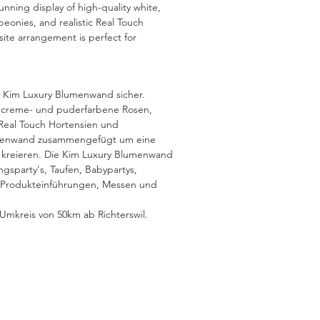
ning display of high-quality white, 
onies, and realistic Real Touch 
ite arrangement is perfect for 
isms, baby showers, birthdays, 
egant combination of flowers creates a 
 your guests in awe. Make your special 
r Kim Luxury Blumenwand sicher.
Luxury Blumenwand.
 creme- und puderfarbene Rosen,
Real Touch Hortensien und
umenwand zusammengefügt um eine
kreieren. Die Kim Luxury Blumenwand
ngsparty's, Taufen, Babypartys,
& Produkteinführungen, Messen und
 Umkreis von 50km ab Richterswil.