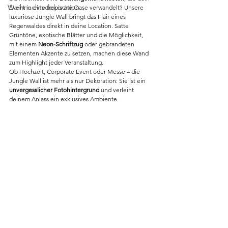
Weihnachtsdekoration
Event in eine tropische Oase verwandelt? Unsere 
luxuriöse Jungle Wall bringt das Flair eines 
Regenwaldes direkt in deine Location. Satte 
Grüntöne, exotische Blätter und die Möglichkeit, 
mit einem 
Neon-Schriftzug
 oder gebrandeten 
Elementen Akzente zu setzen, machen diese Wand 
zum Highlight jeder Veranstaltung.
Ob Hochzeit, Corporate Event oder Messe – die 
Jungle Wall ist mehr als nur Dekoration: Sie ist ein 
unvergesslicher Fotohintergrund
 und verleiht 
deinem Anlass ein exklusives Ambiente.