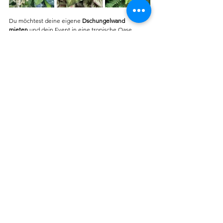
Du möchtest deine eigene 
Dschungelwand 
mieten
 und dein Event in eine tropische Oase 
verwandeln? Kontaktiere uns jetzt für ein 
individuelles Angebot.
👉 
Jetzt unverbindlich für eine 
Dschungelwand anfragen
Corporate Event Dekoration
Messe, Eye-Catcher
Alle ansehen
Aktuelle Beiträge