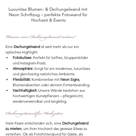
Luxuriöse Blumen- & Dschungelwand mit 
Neon Schriftzug – perfekte Fotowand für 
Hochzeit & Events
Warum eine Dschungelwand mieten?
Eine 
Dschungelwand
 ist weit mehr als nur ein 
optisches Highlight:
Fotokulisse:
 Perfekt für Selfies, Gruppenbilder 
und Instagram-Posts.
Atmosphäre:
 Sorgt für ein modernes, luxuriöses 
und gleichzeitig natürliches Ambiente.
Flexibilität:
 Kombinierbar mit 
Neon Signs
, 
Blumenakzenten oder deinem Firmenbranding.
Nachhaltigkeit:
 Unsere Wände bestehen aus 
hochwertigen Kunstpflanzen – pflegeleicht, 
wiederverwendbar und langlebig.
Dschungelwand für Hochzeiten
Viele Paare entscheiden sich, eine 
Dschungelwand 
zu mieten
, um ihrer Hochzeit das gewisse Etwas zu 
verleihen. Ob als Fotohintergrund für Gäste, als 