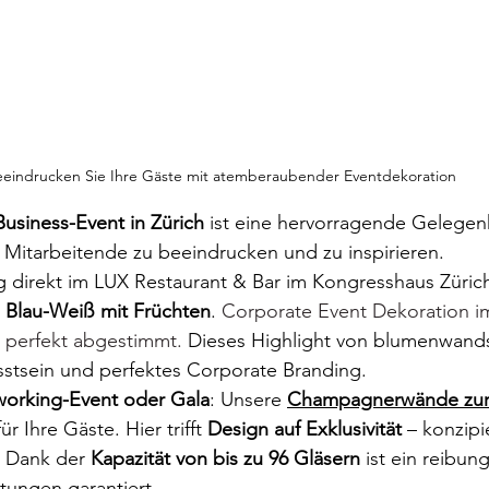
eindrucken Sie Ihre Gäste mit atemberaubender Eventdekoration 
Business-Event in Zürich
 ist eine hervorragende Gelegen
Mitarbeitende zu beeindrucken und zu inspirieren. 
fang direkt im LUX Restaurant & Bar im Kongresshaus Züric
n Blau-Weiß mit Früchten
. 
Corporate Event Dekoration i
 perfekt abgestimmt. 
Dieses Highlight von blumenwands
stsein und perfektes Corporate Branding. 
working-Event oder Gala
: Unsere 
Champagnerwände zur
r Ihre Gäste. Hier trifft 
Design auf Exklusivität
 – konzipi
 Dank der 
Kapazität von bis zu 96 Gläsern
 ist ein reibun
tungen garantiert.