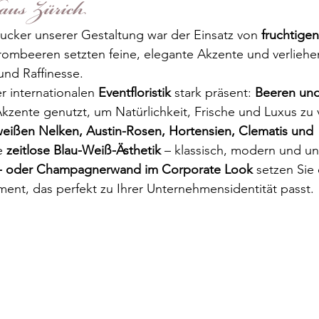
aus Zürich
ucker unserer Gestaltung war der Einsatz von 
fruchtigen
rombeeren setzten feine, elegante Akzente und verliehe
und Raffinesse.
er internationalen 
Eventfloristik
 stark präsent: 
Beeren und
Akzente genutzt, um Natürlichkeit, Frische und Luxus zu
eißen Nelken, Austin-Rosen, Hortensien, Clematis und 
e 
zeitlose Blau-Weiß-Ästhetik
 – klassisch, modern und u
- oder Champagnerwand im Corporate Look
 setzen Sie 
ent, das perfekt zu Ihrer Unternehmensidentität passt.