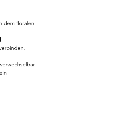
 
n dem floralen 
 
 verbinden.
nverwechselbar.
ein 