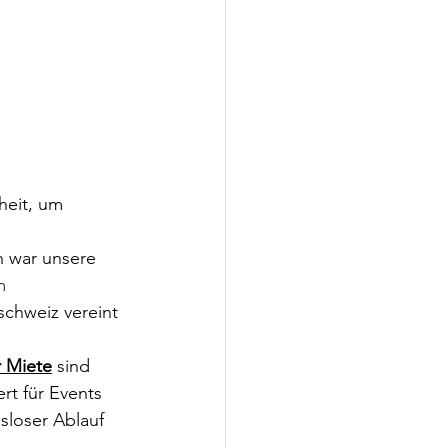
heit, um 
h war unsere 
m 
chweiz vereint 
 Miete
 sind 
ert für Events 
gsloser Ablauf 