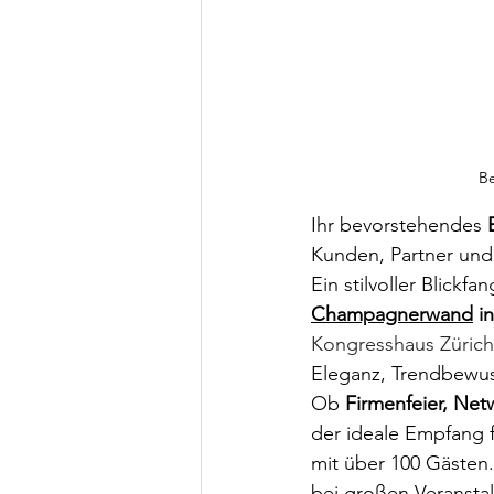
Be
Ihr bevorstehendes 
Kunden, Partner und 
Ein stilvoller Blick
Champagnerwand
 i
Kongresshaus Zürich
Eleganz, Trendbewus
Ob 
Firmenfeier, Net
der ideale Empfang fü
mit über 100 Gästen.
bei großen Veranstal