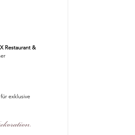
X Restaurant & 
er 
ür exklusive 
ekoration 