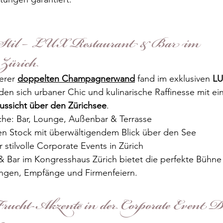
 Stil – LUX Restaurant & Bar im 
Zürich 
erer 
doppelten Champagnerwand
 fand im exklusiven 
LU
nden sich urbaner Chic und kulinarische Raffinesse mit ein
ssicht über den Zürichsee
.
iche: Bar, Lounge, Außenbar & Terrasse
ten Stock mit überwältigendem Blick über den See
r stilvolle Corporate Events in Zürich
 Bar im Kongresshaus Zürich bietet die perfekte Bühne f
ungen, Empfänge und Firmenfeiern.
rucht-Akzente in der Corporate Event D