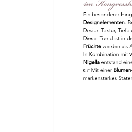
im Kongressh
Ein besonderer Hing
Designelementen
. B
Design Textur, Tiefe 
Dieser Trend ist in d
Früchte
 werden als 
In Kombination mit 
w
Nigella
 entstand ein
👉 Mit einer 
Blumen
markenstarkes Statem