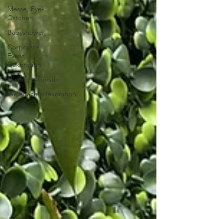
Messe, Eye-
Catcher
Babyshower
Corporate
Event
Dekoration
Hochzeitsfloristik
Weihnachtsdekoration